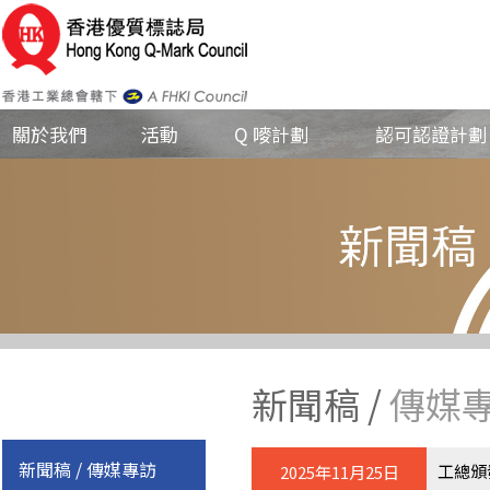
關於我們
活動
Q 嘜計劃
認可認證計劃
新聞稿 /
傳媒
新聞稿 / 傳媒專訪
工總頒
2025年11月25日