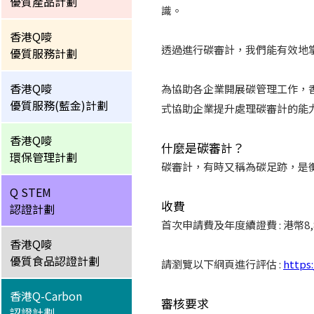
優質產品計劃
識。
香港Q嘜
透過進行碳審計，我們能有效地
優質服務計劃
香港Q嘜
為協助各企業開展碳管理工作，香
優質服務(藍金)計劃
式協助企業提升處理碳審計的能
香港Q嘜
什麼是碳審計？
環保管理計劃
碳審計，有時又稱為碳足跡，是
Q STEM
收費
認證計劃
首次申請費及年度續證費 : 港幣8,
香港Q嘜
優質食品認證計劃
請瀏覽以下網頁進行評估 :
https
香港Q-Carbon
審核要求
認證計劃