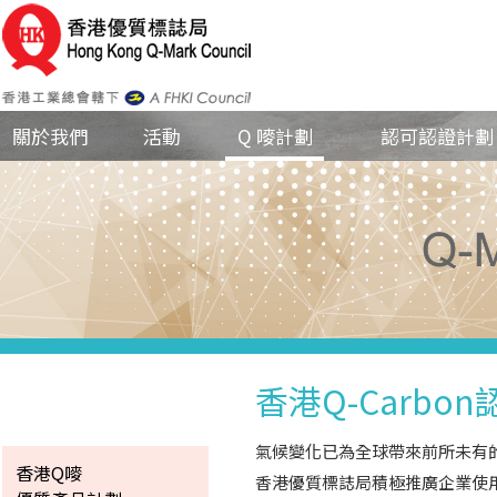
關於我們
活動
Q 嘜計劃
認可認證計劃
香港Q-Carbo
氣候變化已為全球帶來前所未有
香港Q嘜
香港優質標誌局積極推廣企業使