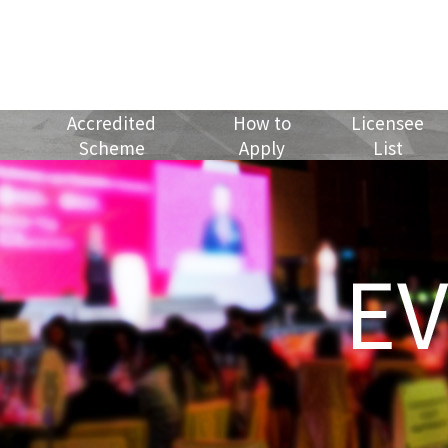
Accredited
How to
Licensee
Scheme
Apply
List