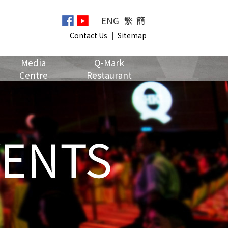
ENG
繁
簡
Contact Us
|
Sitemap
Media
Q-Mark
Centre
Restaurant