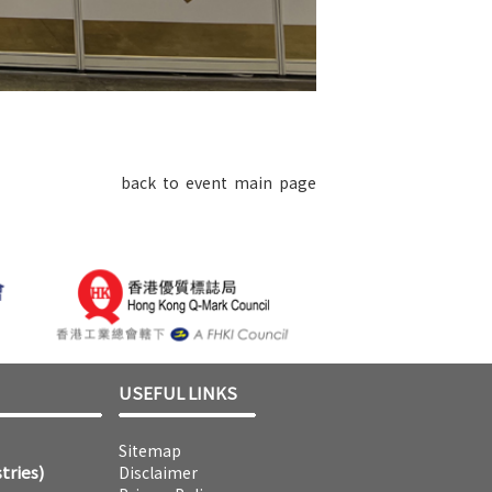
back to event main page
USEFUL LINKS
Sitemap
tries)
Disclaimer