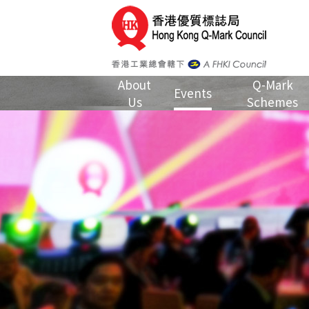
About
Q-Mark
Events
Us
Schemes