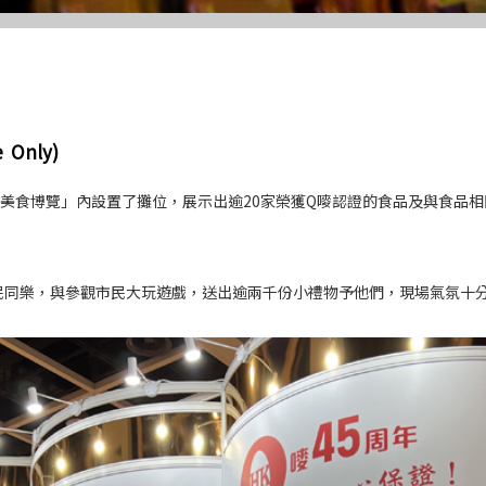
 Only)
3香港美食博覽」內設置了攤位，展示出逾20家榮獲Q嘜認證的食品及與食
與民同樂，與參觀市民大玩遊戲，送出逾兩千份小禮物予他們，現場氣氛十